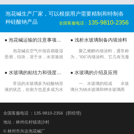
泡花碱生产厂家，可以根据用户需要精制和特制各
种硅酸钠产品
135-9810-2356
全国客服电话：
● 泡花碱运输的注意事项都有哪些？
● 浅析水玻璃制备内墙涂料
泡花碱在空气中很容易吸湿
聚乙烯醉内墙涂料，通常称
受潮，结块，溶于水，水溶液就
为，“l06”内墙涂料。它几有无毒
是我们常说的水玻璃，有很强的
无味、色泽鲜艳、附着力强、遮
粘合性，而且遇酸会分解，析出
盖力好、生产工艺简单、适应各
● 水玻璃的粘结力和强度比较高
● 水玻璃​的介绍及应用
硅酸，相对密度随模数�
种不同基层等优点，�
常说的水玻璃多为硅酸钠溶
一、水玻璃的组成 水玻
液的状态，在南方也是多成为水
璃分为钠水玻璃和钾水玻璃两
玻璃，在北方被称之为泡花
类，俗称泡花碱。钠水玻璃为硅
碱。 1、水玻璃的粘结力和强
酸钠水溶液，分子式为
度比较高。水玻璃在硬化后�
Na2O.nSiO2和K2O.nSiOz。钾
全国客服电话 ：
135-9810-2356
(郭经理)
水玻璃为硅酸�
地址：林州任村镇清沙村
© 林州市兴达泡花碱厂